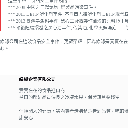
這些年來，食品安全事件頻傳 :
*** 2008 中國之三聚氫氨- 奶製品污染事件。
*** 2011 DEHP 塑化劑事件, 不肖商人將塑化劑 DE
*** 2013 臺灣毒澱粉事件, 黑心工廠將製作油漆的原料順
*** 爾後陸續爆發之黑心油事件, 假醬油, 化學火鍋湯底…
綠緣公司在這波食品安全事件，更顯榮耀，因為綠緣是實實在在
心。
綠緣企業有限公司
實實在在的食品進口商
進口的都是品質優良之冷凍水果，保證無農藥殘留
保障國人的健康，讓消費者清清楚楚看到品質，吃的
康安心