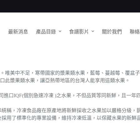
頁
最新消息
產品目錄
食譜影片
關於我們
聯絡
。唯美中不足，寒帶國家的漿果類水果，藍莓、蔓越莓、覆盆子、
進口此漿果類水果，讓亞熱帶地區的台灣人能享用這類水果。
進口IQF(個別急速冷凍 )之水果，不但品質等同新鮮，且一
 是個別急速冷凍食品的國際標準統稱，冷凍食品廠在原產地將新鮮採收之水果
.完全採用了標準化的專業設備，維持冷凍低溫，以保藏水果的新