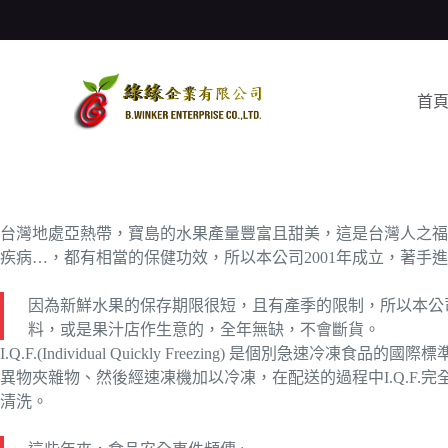
跳
至
主
要
首
內
容
台灣地處亞熱帶，寶島的水果產量豐富且甜美，這是台灣人之福
疾病…，都有相當的保健功效，所以本公司2001年成立，著手
因為新鮮水果的保存期限很短，且有產季的限制，所以本公司
料，或是果汁店作生意的，全年無缺，不會斷貨。
I.Q.F.(Individual Quickly Freezing)
異物夾雜物、然後經速凍機加以冷凍，在配送的過程中I.Q.F
清洗。