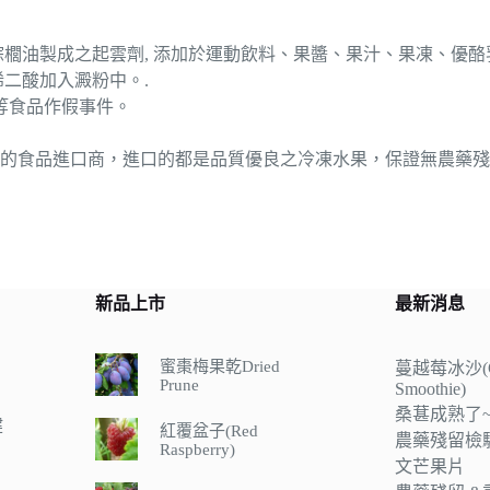
HP 取代棕櫚油製成之起雲劑, 添加於運動飲料、果醬、果汁、果凍、優
丁烯二酸加入澱粉中。.
…等食品作假事件。
的食品進口商，進口的都是品質優良之冷凍水果，保證無農藥殘
新品上市
最新消息
蜜棗梅果乾Dried
蔓越莓冰沙(Cr
Prune
Smoothie)
桑葚成熟了~
健
紅覆盆子(Red
農藥殘留檢驗
Raspberry)
文芒果片