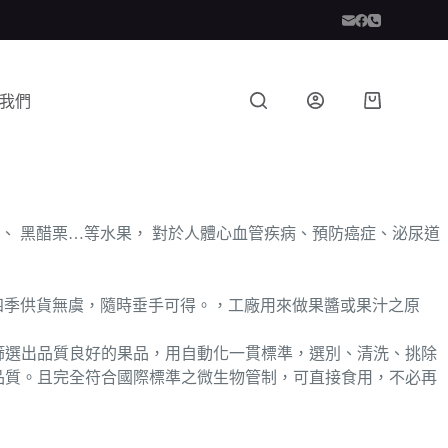
我們
 黑醋栗…等水果， 對於人體心血管疾病、預防癌症、泌尿道
年四季供貨無虞，隨時垂手可得。，工廠用來做果醬或果汁之原
加以嚴格分級，篩選出品質良好的果品，用自動化一貫標準，選別、清洗、挑除
鮮品質。且完全符合國際標準之微生物管制，可直接食用，不必再