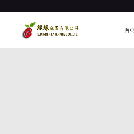
跳
至
主
要
首
內
容