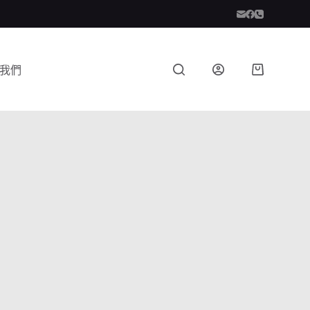
我們
購
物
車