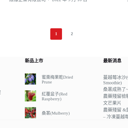
1
2
新品上市
最新消息
蜜棗梅果乾Dried
蔓越莓冰沙(Cr
Prune
Smoothie)
桑葚成熟了~
健
紅覆盆子(Red
農藥殘留檢驗
Raspberry)
文芒果片
農藥殘留 
桑葚(Mulberry)
– 冷凍蔓越