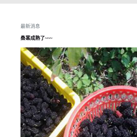
最新消息
桑葚成熟了~~~