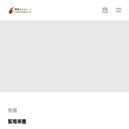
跳
購
至
物
主
車
要
內
容
食譜
藍莓果醬