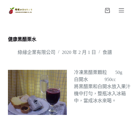
跳
購
至
物
主
車
要
內
健康黑醋栗水
容
綠緣企業有限公司
2020 年 2 月 1 日
食譜
冷凍黑醋栗顆粒 50g
白開水 950cc
將黑醋栗和白開水放入果汁
機中打勻，整瓶冰入冰箱
中，當成冰水來喝。