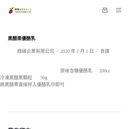
跳
購
至
物
主
車
要
內
黑醋栗優酪乳
容
綠緣企業有限公司
2020 年 2 月 1 日
食譜
原味含糖優酪乳 200cc
冷凍黑醋栗顆粒 50g
將黑醋栗直接拌入優酪乳中即可