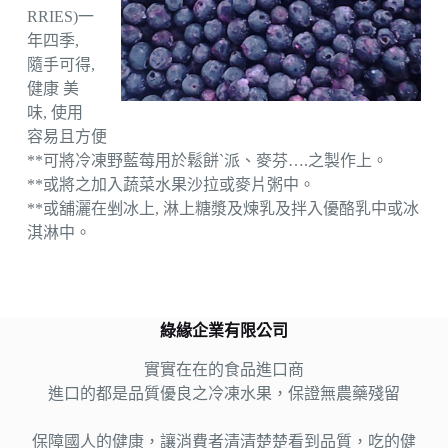
RRIES)一
年四季,
隨手可得,
健康 美
味, 使用
容易且方便
**可將冷凍野藍莓用於鬆餅ˋ派、麥芬….之製作上。
**或將之加入蔬菜水果沙拉或麥片粥中。
**或舖灑在剉冰上, 淋上糖漿及煉乳及拌入優酪乳中或冰
淇淋中。
綠緣企業有限公司
實實在在的食品進口商
進口的都是品質優良之冷凍水果，保證無農藥殘留
保障國人的健康，讓消費者清清楚楚看到品質，吃的健