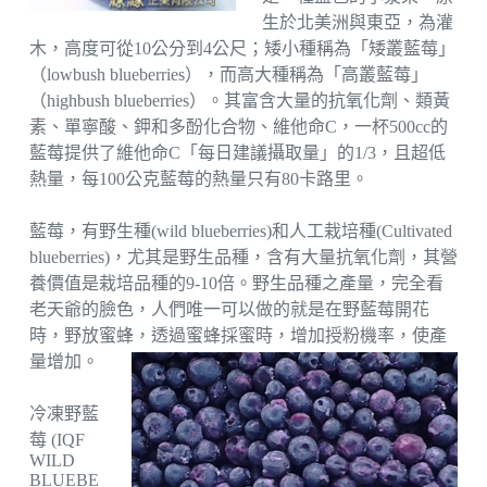
生於北美洲與東亞，為灌
木，高度可從10公分到4公尺；矮小種稱為「矮叢藍莓」
（lowbush blueberries），而高大種稱為「高叢藍莓」
（highbush blueberries）。其富含大量的抗氧化劑、類黃
素、單寧酸、鉀和多酚化合物、維他命C，一杯500cc的
藍莓提供了維他命C「每日建議攝取量」的1/3，且超低
熱量，每100公克藍莓的熱量只有80卡路里。
藍莓，有野生種(wild blueberries)和人工栽培種(Cultivated
blueberries)，尤其是野生品種，含有大量抗氧化劑，其營
養價值是栽培品種的9-10倍。野生品種之產量，完全看
老天爺的臉色，人們唯一可以做的就是在野藍莓開花
時，野放蜜蜂，透過蜜蜂採蜜時，增加授粉機率，使產
量增加。
冷凍野藍
莓 (IQF
WILD
BLUEBE