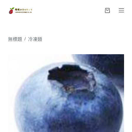
跳
購
至
物
主
車
要
內
/
無標題
冷凍類
容