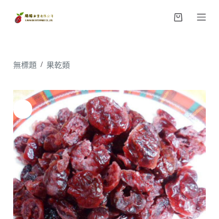
跳
購
至
物
主
車
要
內
/
無標題
果乾類
容